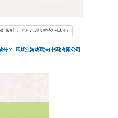
周迎来开门红 本周要点情切哪些外围成分？
分？ -压赌注游戏玩法(中国)有限公司
01