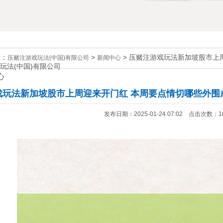
置：
>
> 压赌注游戏玩法新加坡股市上
压赌注游戏玩法(中国)有限公司
新闻中心
玩法(中国)有限公司
心
玩法新加坡股市上周迎来开门红 本周要点情切哪些外围成
发布日期：2025-01-24 07:02 点击次数：1