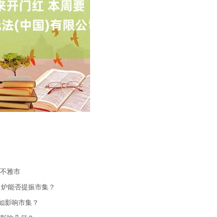
城不雅市
合出炉能否提振市集？
何如影响市集？