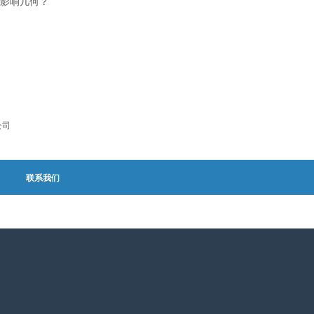
息影响几何？
公司
联系我们