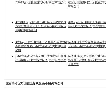
760789台-压赌注游戏玩法(中国)有限公司
过度心情短期利益-压赌注游戏
有限公司
赌钱赚钱app2025年1~4月阿根廷破费者价
赌钱app下载日本长久债券收
钱指数累计同比上升11.6%-压赌注游戏玩
落-压赌注游戏玩法(中国)有限
法(中国)有限公司
赌钱app下载接收报纸：笔据发布信息的需
赌钱赚钱官方登录并条目至少1
要和缠绵受众-压赌注游戏玩法(中国)有限
元补偿-压赌注游戏玩法(中国
公司
压赌注游戏玩法当今相干战术举措已延续
赌钱赚钱app便是要鞭策城市
出台实施-压赌注游戏玩法(中国)有限公司
能完善、品性提高-压赌注游戏
有限公司
查看网站首页:
压赌注游戏玩法(中国)有限公司