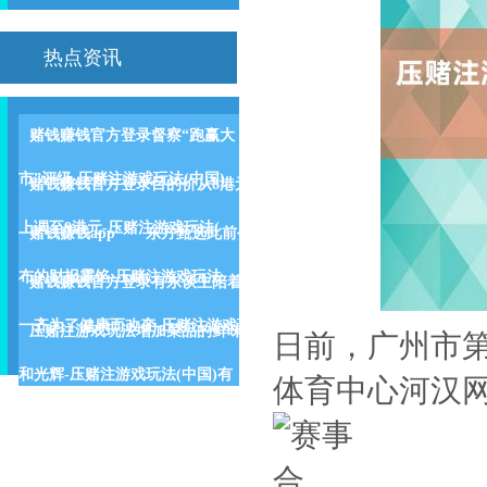
热点资讯
赌钱赚钱官方登录督察“跑赢大
市”评级-压赌注游戏玩法(中国)
赌钱赚钱官方登录目的价从8港元
上调至9港元-压赌注游戏玩法(
赌钱赚钱app 东方甄选此前公
布的财报露馅-压赌注游戏玩法
赌钱赚钱官方登录有东谈主陪着
一齐为了健康而改变-压赌注游戏玩
压赌注游戏玩法增加菜品的鲜味
日前，广州市第
和光辉-压赌注游戏玩法(中国)有
体育中心河汉