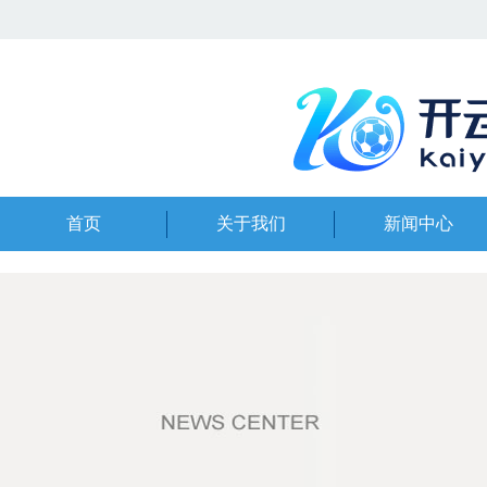
首页
关于我们
新闻中心