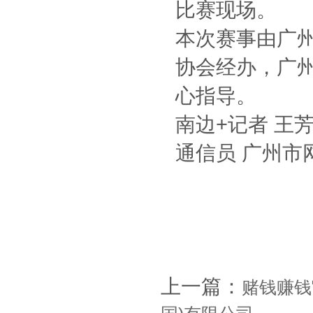
比赛现场。
本次赛事由广
协会经办，广
心指导。
南边+记者 王
通信员 广州市
上一篇：
赌钱赚钱