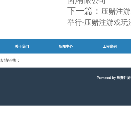
国)有限公司
下一篇：
压赌注游
举行-压赌注游戏玩
关于我们
新闻中心
工程案例
友情链接：
Powered by
压赌注游