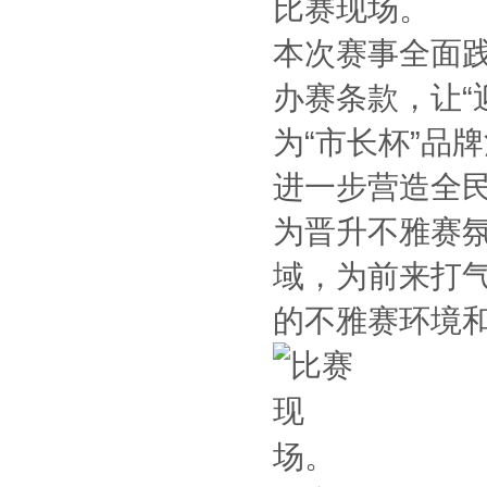
比赛现场。
本次赛事全面践
办赛条款，让“
为“市长杯”品
进一步营造全
为晋升不雅赛
域，为前来打
的不雅赛环境