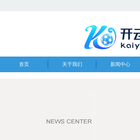
首页
关于我们
新闻中心