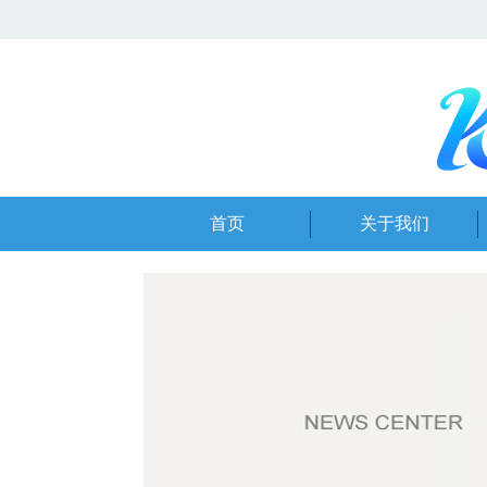
首页
关于我们