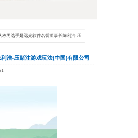
认称男选手是远光软件名誉董事长陈利浩-压
浩-压赌注游戏玩法(中国)有限公司
31