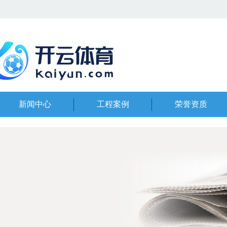
新闻中心
工程案例
荣誉资质