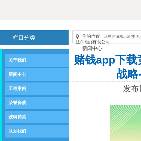
你的位置：
压赌注游戏玩法(中国
栏目分类
法(中国)有限公司
新闻中心
赌钱app下
关于我们
战略
新闻中心
发布日
工程案例
荣誉资质
诚聘精英
联系我们