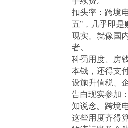
手续费。
扣头率：跨境
五”，几乎即
现实。就像国内
者。
科罚用度、房
本钱，还得支
设施升值税、
告白现实参加
知说念。跨境
这些用度齐得