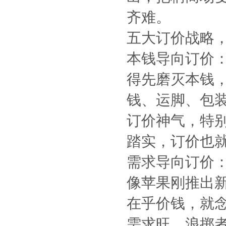
齐难。
五大订价战略
本钱导向订价
得先磨灭本钱
钱、运脚、包
订价神气，特
踏实，订价也
需求导向订价
像苹果刚推出
在乎价钱，就
需求旺，浪掷