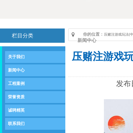
你的位置：
压赌注游戏玩法(
栏目分类
新闻中心
压赌注游戏玩
关于我们
新闻中心
发布日
工程案例
荣誉资质
诚聘精英
联系我们