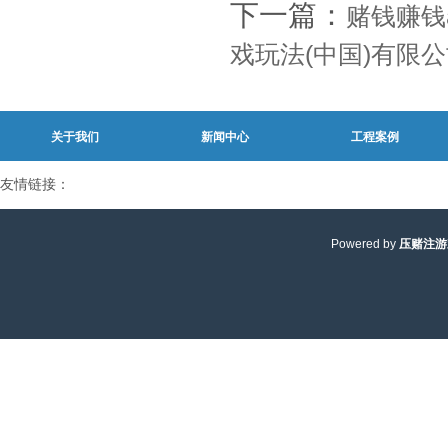
下一篇：
赌钱赚钱
戏玩法(中国)有限
关于我们
新闻中心
工程案例
友情链接：
Powered by
压赌注游