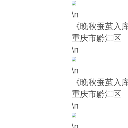
\n
《晚秋蚕茧入库
重庆市黔江区
\n
\n
《晚秋蚕茧入库
重庆市黔江区
\n
\n