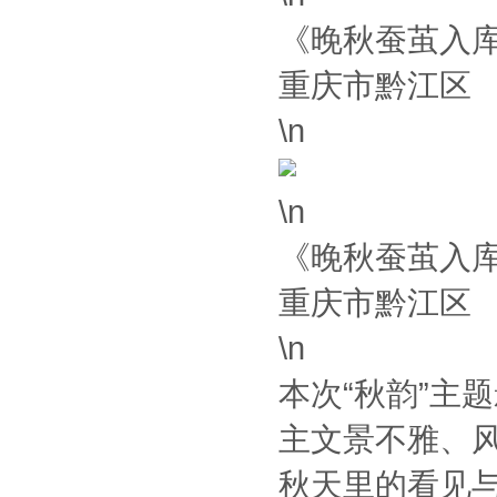
《晚秋蚕茧入库
重庆市黔江区
\n
\n
《晚秋蚕茧入库
重庆市黔江区
\n
本次“秋韵”主
主文景不雅、
秋天里的看见