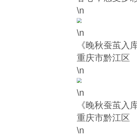
\n
\n
《晚秋蚕茧入库
重庆市黔江区
\n
\n
《晚秋蚕茧入库
重庆市黔江区
\n