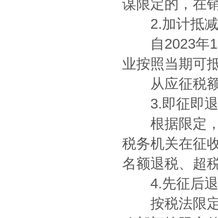
谋限定的，在
2.加计抵
自2023年1
业按照当期可
从应征税额中
3.即征即
根据限定，对
税务机关在征
名额退税、超
4.先征后
按税法限定交