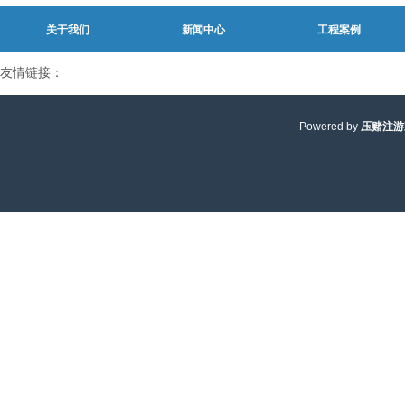
关于我们
新闻中心
工程案例
友情链接：
Powered by
压赌注游