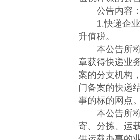
公告内容
1.快递企业
升值税。
本公告所称快
章获得快递业
案的分支机构
门备案的快递
事的标的网点
本公告所称快
寄、分拣、运
供运载办事的