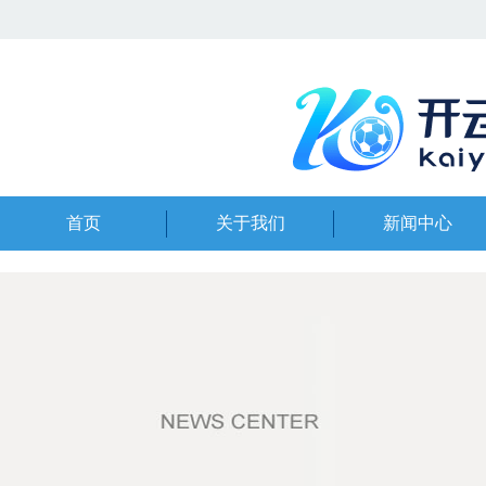
首页
关于我们
新闻中心