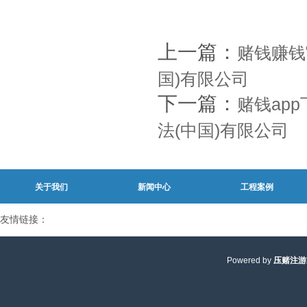
上一篇：
赌钱赚钱
国)有限公司
下一篇：
赌钱ap
法(中国)有限公司
关于我们
新闻中心
工程案例
友情链接：
Powered by
压赌注游