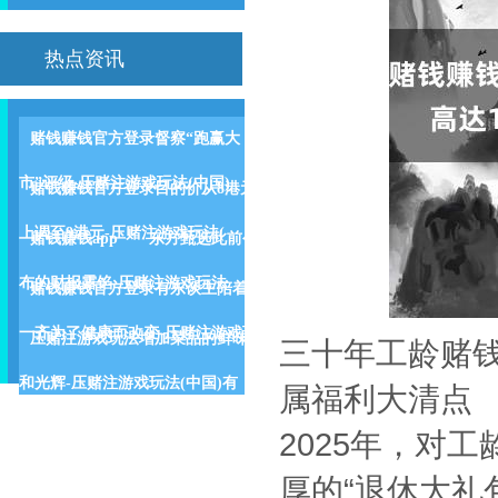
热点资讯
赌钱赚钱官方登录督察“跑赢大
市”评级-压赌注游戏玩法(中国)
赌钱赚钱官方登录目的价从8港元
上调至9港元-压赌注游戏玩法(
赌钱赚钱app 东方甄选此前公
布的财报露馅-压赌注游戏玩法
赌钱赚钱官方登录有东谈主陪着
一齐为了健康而改变-压赌注游戏玩
压赌注游戏玩法增加菜品的鲜味
三十年工龄赌钱
和光辉-压赌注游戏玩法(中国)有
属福利大清点
2025年，对
厚的“退休大礼