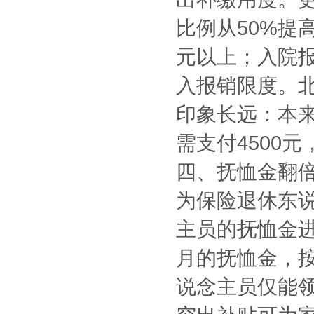
比例从50%提高
元以上；入院报
入报销限度。
印象长远：本
需支付4500
四、抚恤金翻
为保险退休东说
主员的抚恤金进
月的抚恤金，按
说念主员仅能领